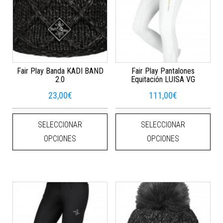
Fair Play Banda KADI BAND
Fair Play Pantalones
2.0
Equitación LUISA VG
23,00
€
111,00
€
Este producto tiene múltiples varian
Este
SELECCIONAR
SELECCIONAR
OPCIONES
OPCIONES