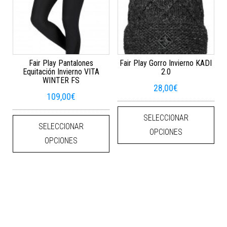
Fair Play Pantalones
Fair Play Gorro Invierno KADI
Equitación Invierno VITA
2.0
WINTER FS
28,00
€
109,00
€
Este
Este producto tiene múltiples varian
SELECCIONAR
SELECCIONAR
OPCIONES
OPCIONES