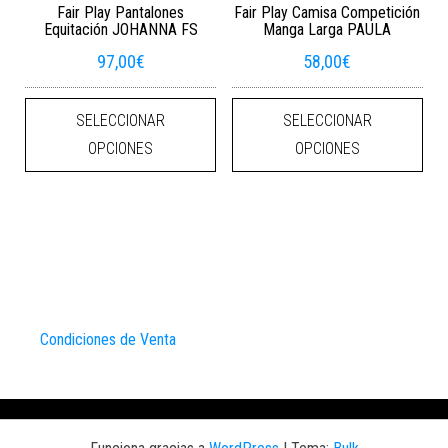
Fair Play Pantalones
Fair Play Camisa Competición
Equitación JOHANNA FS
Manga Larga PAULA
97,00
€
58,00
€
Este producto tiene múltiples varian
Este
SELECCIONAR
SELECCIONAR
OPCIONES
OPCIONES
Condiciones de Venta