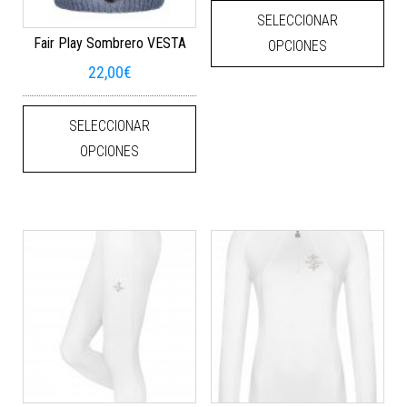
Este
SELECCIONAR
Fair Play Sombrero VESTA
OPCIONES
22,00
€
Este producto tiene múltiples varian
SELECCIONAR
OPCIONES