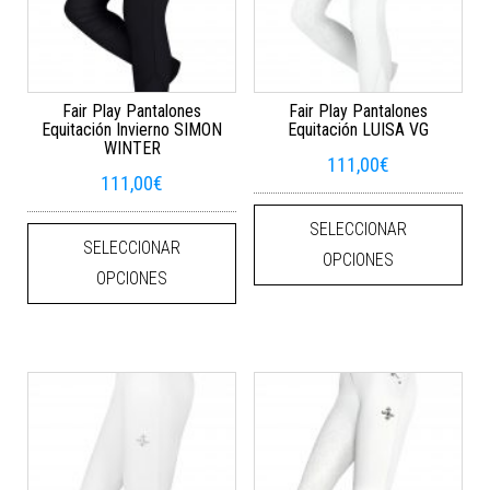
Fair Play Pantalones
Fair Play Pantalones
Equitación Invierno SIMON
Equitación LUISA VG
WINTER
111,00
€
111,00
€
Este
Este producto tiene múltiples varian
SELECCIONAR
SELECCIONAR
OPCIONES
OPCIONES