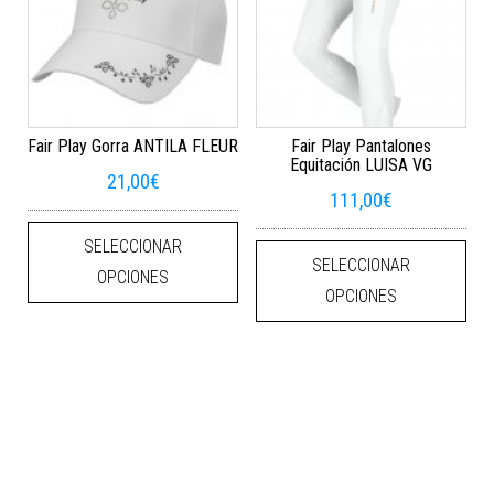
Fair Play Gorra ANTILA FLEUR
Fair Play Pantalones
Equitación LUISA VG
21,00
€
111,00
€
Este producto tiene múltiples varian
Este
SELECCIONAR
SELECCIONAR
OPCIONES
OPCIONES