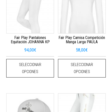
Fair Play Pantalones
Fair Play Camisa Competición
Equitación JOHANNA KP
Manga Larga PAULA
94,00
€
58,00
€
Este producto tiene múltiples varian
Este
SELECCIONAR
SELECCIONAR
OPCIONES
OPCIONES