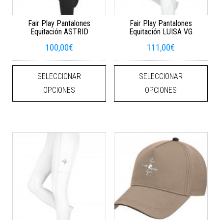
Fair Play Pantalones
Fair Play Pantalones
Equitación ASTRID
Equitación LUISA VG
100,00
€
111,00
€
Este producto tiene múltiples varian
Este
SELECCIONAR
SELECCIONAR
OPCIONES
OPCIONES