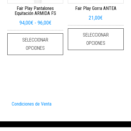
Fair Play Pantalones
Fair Play Gorra ANTEA
Equitación ARMIDA FS
21,00
€
Rango de precios: desde 94,00€ hasta
94,00
€
-
96,00
€
Este
Este producto tiene múltiples varian
SELECCIONAR
SELECCIONAR
OPCIONES
OPCIONES
Condiciones de Venta