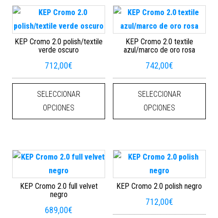
KEP Cromo 2.0 polish/textile
KEP Cromo 2.0 textile
verde oscuro
azul/marco de oro rosa
712,00
€
742,00
€
Este producto tiene múltiples varian
Este
SELECCIONAR
SELECCIONAR
OPCIONES
OPCIONES
KEP Cromo 2.0 full velvet
KEP Cromo 2.0 polish negro
negro
712,00
€
689,00
€