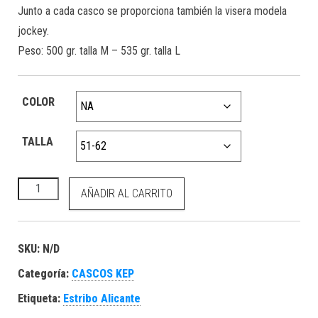
Junto a cada casco se proporciona también la visera modela
jockey.
Peso: 500 gr. talla M – 535 gr. talla L
COLOR
TALLA
KEP Cromo 2.0 textile/polish verde oscuro cantidad
AÑADIR AL CARRITO
SKU:
N/D
Categoría:
CASCOS KEP
Etiqueta:
Estribo Alicante