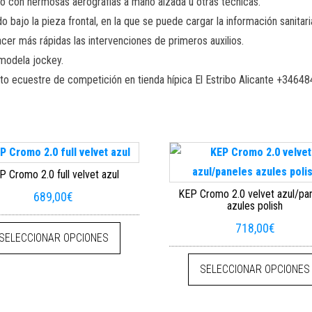
o con hermosas aerografías a mano alzada u otras técnicas.
bajo la pieza frontal, en la que se puede cargar la información sanitar
cer más rápidas las intervenciones de primeros auxilios.
 modela jockey.
ducto ecuestre de competición en tienda hípica El Estribo Alicante +346
P Cromo 2.0 full velvet azul
KEP Cromo 2.0 velvet azul/pa
689,00
€
azules polish
Este producto tiene múltiples variantes. La
718,00
€
SELECCIONAR OPCIONES
e múltiples variantes. Las opciones se pueden elegir en la página de pr
SELECCIONAR OPCIONES