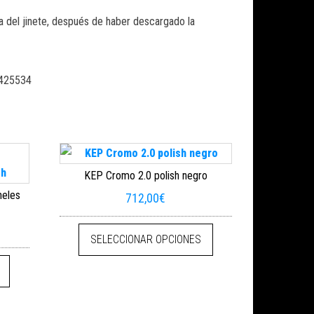
ia del jinete, después de haber descargado la
48425534
KEP Cromo 2.0 polish negro
neles
712,00
€
s opciones se pueden elegir en la página de producto
Este producto tiene mú
SELECCIONAR OPCIONES
oducto
Este producto tiene múltiples variantes. Las opciones se pueden eleg