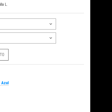
lla L.
 azul cantidad
ITO
 Azul