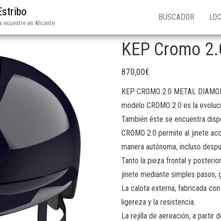
Estribo
BUSCADOR
LOC
 ecuestre en Alicante
KEP Cromo 2.
870,00
€
KEP CROMO 2.0 METAL DIAMOND A
modelo CROMO 2.0 es la evoluc
También éste se encuentra dispo
CROMO 2.0 permite al jinete acc
manera autónoma, incluso despu
Tanto la pieza frontal y poster
jinete mediante simples pasos, 
La calota externa, fabricada co
ligereza y la resistencia.
La rejilla de aereación, a partir