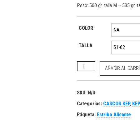
Peso: 500 gr. talla M – 535 gr. ta
COLOR
TALLA
KEP Cromo 2.0 metal diamond
AÑADIR AL CARR
SKU:
N/D
Categorías:
CASCOS KEP
,
KEP
Etiqueta:
Estribo Alicante