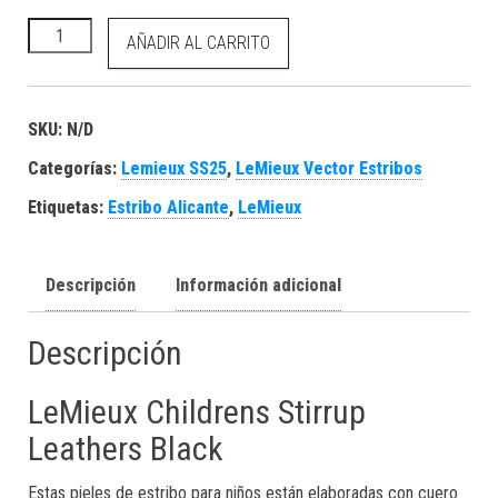
Childrens Stirrup Leathers Black cantidad
AÑADIR AL CARRITO
SKU:
N/D
Categorías:
Lemieux SS25
,
LeMieux Vector Estribos
Etiquetas:
Estribo Alicante
,
LeMieux
Descripción
Información adicional
Descripción
LeMieux Childrens Stirrup
Leathers Black
Estas pieles de estribo para niños están elaboradas con cuero