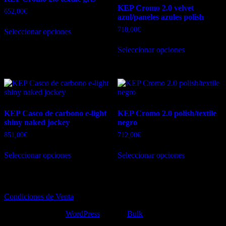
KEP Cromo 2.0 velvet
652,00
€
azul/paneles azules polish
Este
718,00
€
Seleccionar opciones
producto
tiene
Este
Seleccionar opciones
múltiples
producto
variantes.
tiene
Las
múltiples
opciones
variantes.
se
Las
pueden
opciones
elegir
se
KEP Casco de carbono e-light
KEP Cromo 2.0 polish/textile
en
pueden
shiny naked jockey
negro
la
elegir
página
en
851,00
€
712,00
€
de
la
Este
Este
producto
página
Seleccionar opciones
Seleccionar opciones
producto
producto
de
tiene
tiene
producto
múltiples
múltiples
variantes.
variantes.
Las
Las
Condiciones de Venta
opciones
opciones
se
se
Funciona gracias a
WordPress
|
Tema:
Bulk
pueden
pueden