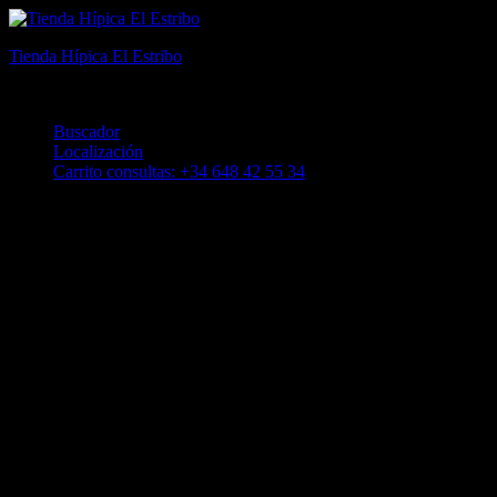
Tienda Hípica El Estribo
El mejor equipamiento y moda ecuestre en Alicante
Buscador
Localización
Carrito consultas: +34 648 42 55 34
KEP Casco de carbono e-light matt black
/ 3 silver inserts
1.203,00
€
KEP CASCO DE CARBONO E-LIGHT MATT BLACK / 3