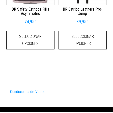
BR Safety Estribos Fillis
BR Estribo Leathers Pro-
Asymmetric
Jump
74,95
€
89,95
€
Este producto tiene múltiples varian
Este
SELECCIONAR
SELECCIONAR
OPCIONES
OPCIONES
Condiciones de Venta