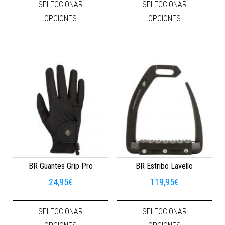
SELECCIONAR
SELECCIONAR
OPCIONES
OPCIONES
BR Guantes Grip Pro
BR Estribo Lavello
24,95
€
119,95
€
Este producto tiene múltiples varian
Este
SELECCIONAR
SELECCIONAR