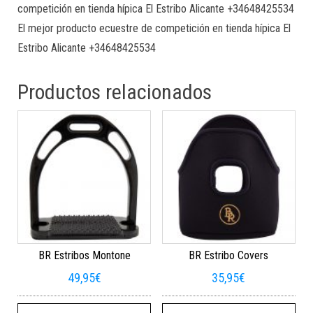
competición en tienda hípica El Estribo Alicante +34648425534
El mejor producto ecuestre de competición en tienda hípica El
Estribo Alicante +34648425534
Productos relacionados
BR Estribos Montone
BR Estribo Covers
49,95
€
35,95
€
Este producto tiene múltiples varian
Este