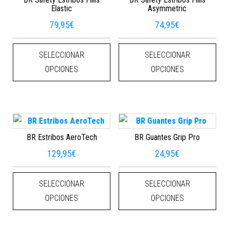
Elastic
Asymmetric
79,95
€
74,95
€
Este producto tiene múltiples varian
Este
SELECCIONAR
SELECCIONAR
OPCIONES
OPCIONES
BR Estribos AeroTech
BR Guantes Grip Pro
129,95
€
24,95
€
Este producto tiene múltiples varian
Este
SELECCIONAR
SELECCIONAR
OPCIONES
OPCIONES