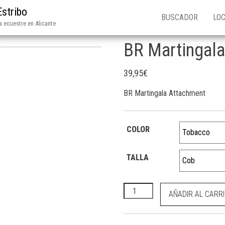
Estribo
BUSCADOR
LOC
 ecuestre en Alicante
BR Martingal
39,95
€
BR Martingala Attachment
COLOR
TALLA
BR Martingala Attachment ca
AÑADIR AL CARR