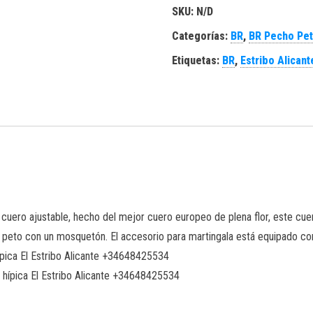
SKU:
N/D
Categorías:
BR
,
BR Pecho Pet
Etiquetas:
BR
,
Estribo Alicant
uero ajustable, hecho del mejor cuero europeo de plena flor, este cuero 
l peto con un mosquetón. El accesorio para martingala está equipado con 
pica El Estribo Alicante +34648425534
 hípica El Estribo Alicante +34648425534