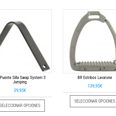
Puente Silla Swap System 3
BR Estribos Lavarone
Jumping
139,95
€
39,95
€
e múltiples variantes. Las opciones se pueden elegir en la página de pr
Este producto tiene múltiples variantes. La
SELECCIONAR OPCIONES
SELECCIONAR OPCIONES