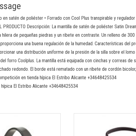
essage
o en satén de poliéster • Forrado con Cool Plus transpirable y regulador
 PRODUCTO Descripción: La mantilla de satén de poliéster Satin Dream
 hilera de pequeñas piedras y un ribete en contraste. Un relleno de 30
s proporciona una buena regulación de la humedad. Características del pr
ionar una distribución uniforme de la presión de la silla sobre el lomo 
el forro Coolplus. La mantilla está equipada con cinchas y correas de suj
lchado redondo. El borde está rematado con un ribete de cordón bicolor, 
ompetición en tienda hípica El Estribo Alicante +34648425534
 hípica El Estribo Alicante +34648425534