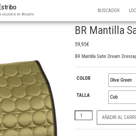
Estribo
BUSCADOR
LOC
 ecuestre en Alicante
BR Mantilla S
59,95
€
BR Mantilla Satin Dream Dressa
COLOR
TALLA
BR Mantilla Satin Dream Dres
AÑADIR AL CARR