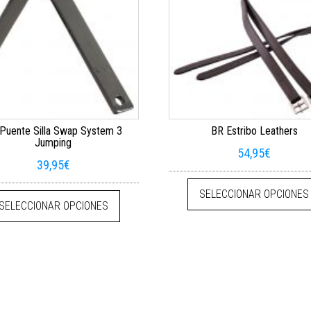
Puente Silla Swap System 3
BR Estribo Leathers
Jumping
54,95
€
39,95
€
e múltiples variantes. Las opciones se pueden elegir en la página de pr
Este producto tiene múltiples variantes. La
SELECCIONAR OPCIONES
SELECCIONAR OPCIONES