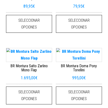
89,95
€
79,95
€
Este producto tiene múltiples varian
Este
SELECCIONAR
SELECCIONAR
OPCIONES
OPCIONES
BR Montura Salto Zarlino
BR Montura Doma Pony
Mono Flap
Torellini
1.695,00
€
995,00
€
Este producto tiene múltiples varian
Este
SELECCIONAR
SELECCIONAR
OPCIONES
OPCIONES