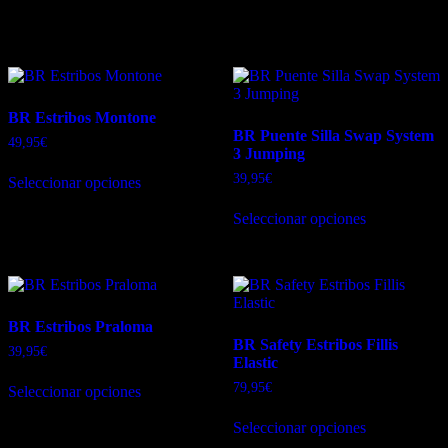
Productos relacionados
BR Estribos Montone
BR Puente Silla Swap System
49,95
€
3 Jumping
Este
39,95
€
Seleccionar opciones
producto
tiene
Este
Seleccionar opciones
múltiples
producto
variantes.
tiene
Las
múltiples
opciones
variantes.
se
Las
pueden
opciones
BR Estribos Praloma
elegir
se
BR Safety Estribos Fillis
en
pueden
39,95
€
Elastic
la
elegir
Este
página
en
79,95
€
Seleccionar opciones
producto
de
la
tiene
Este
producto
página
Seleccionar opciones
múltiples
producto
de
variantes.
tiene