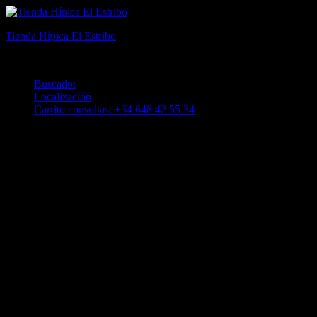
Tienda Hípica El Estribo
El mejor equipamiento y moda ecuestre en Alicante
Buscador
Localización
Carrito consultas: +34 648 42 55 34
BR Chaqueta Competición Nottingham
Ladies
189,95
€
BR Chaqueta Competición Nottingham Ladies