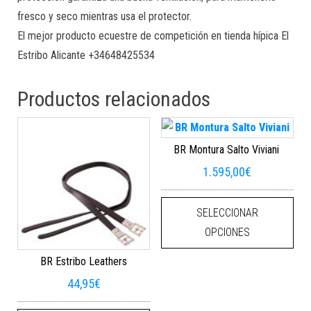
fresco y seco mientras usa el protector.
El mejor producto ecuestre de competición en tienda hípica El
Estribo Alicante +34648425534
Productos relacionados
BR Montura Salto Viviani
1.595,00
€
Este
SELECCIONAR
OPCIONES
BR Estribo Leathers
44,95
€
Este producto tiene múltiples varian