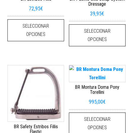
Dressage
72,95
€
39,95
€
Este producto tiene múltiples varian
Este
SELECCIONAR
SELECCIONAR
OPCIONES
OPCIONES
BR Montura Doma Pony
Torellini
995,00
€
Este
SELECCIONAR
BR Safety Estribos Fillis
OPCIONES
Elastic