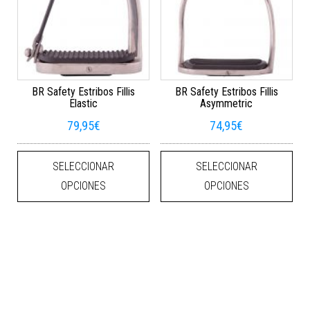
BR Safety Estribos Fillis
BR Safety Estribos Fillis
Elastic
Asymmetric
79,95
€
74,95
€
Este producto tiene múltiples varian
Este
SELECCIONAR
SELECCIONAR
OPCIONES
OPCIONES