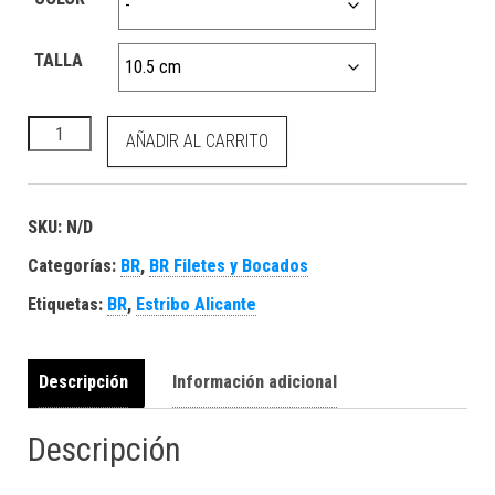
TALLA
BR Articulado Eggbutt Snaffle Pony Apple Mouth 15 mm canti
AÑADIR AL CARRITO
SKU:
N/D
Categorías:
BR
,
BR Filetes y Bocados
Etiquetas:
BR
,
Estribo Alicante
Descripción
Información adicional
Descripción