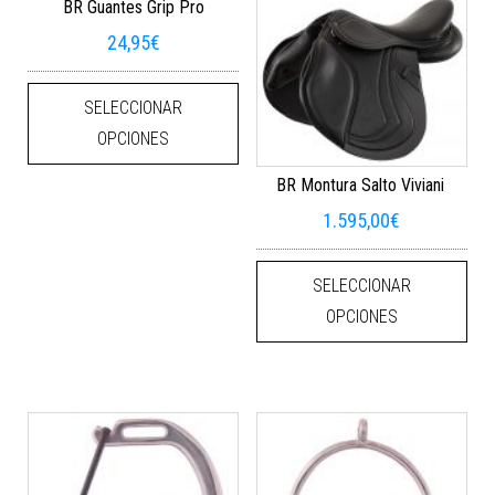
BR Guantes Grip Pro
24,95
€
Este producto tiene múltiples varian
SELECCIONAR
OPCIONES
BR Montura Salto Viviani
1.595,00
€
Este
SELECCIONAR
OPCIONES