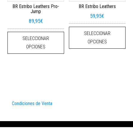
BR Estribo Leathers Pro-
BR Estribo Leathers
Jump
59,95
€
89,95
€
Este
Este producto tiene múltiples varian
SELECCIONAR
SELECCIONAR
OPCIONES
OPCIONES
Condiciones de Venta