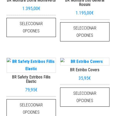
BR Montura Doma Monteverdi
BR Montura Uso General
Rossini
1.395,00
€
1.195,00
€
Este producto tiene múltiples varian
Este
SELECCIONAR
SELECCIONAR
OPCIONES
OPCIONES
BR Estribo Covers
BR Safety Estribos Fillis
35,95
€
Elastic
Este
79,95
€
SELECCIONAR
Este producto tiene múltiples varian
OPCIONES
SELECCIONAR
OPCIONES