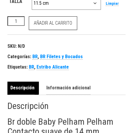
TALLA
Limpiar
BR Articulación Doble Baby Pelham Soft Contact 14 mm Shan
AÑADIR AL CARRITO
SKU:
N/D
Categorías:
BR
,
BR Filetes y Bocados
Etiquetas:
BR
,
Estribo Alicante
Descripción
Información adicional
Descripción
Br doble Baby Pelham Pelham
Contacto suave de 14 mm