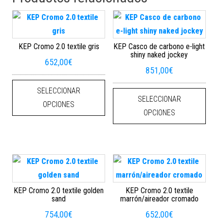
KEP Cromo 2.0 textile gris
KEP Casco de carbono e-light
shiny naked jockey
652,00
€
851,00
€
Este producto tiene múltiples varian
Este
SELECCIONAR
SELECCIONAR
OPCIONES
OPCIONES
KEP Cromo 2.0 textile golden
KEP Cromo 2.0 textile
sand
marrón/aireador cromado
754,00
€
652,00
€