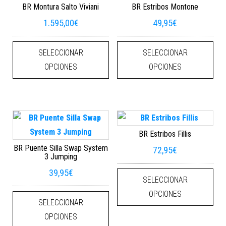
BR Montura Salto Viviani
BR Estribos Montone
1.595,00
€
49,95
€
Este producto tiene múltiples varian
Este
SELECCIONAR
SELECCIONAR
OPCIONES
OPCIONES
BR Estribos Fillis
BR Puente Silla Swap System
72,95
€
3 Jumping
Este
39,95
€
SELECCIONAR
Este producto tiene múltiples varian
OPCIONES
SELECCIONAR
OPCIONES