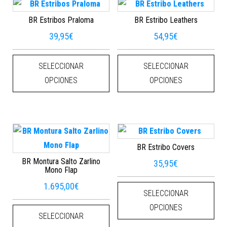
BR Estribos Praloma
BR Estribo Leathers
39,95
€
54,95
€
Este producto tiene múltiples varian
Este
SELECCIONAR
SELECCIONAR
OPCIONES
OPCIONES
BR Estribo Covers
BR Montura Salto Zarlino
35,95
€
Mono Flap
Este
1.695,00
€
SELECCIONAR
Este producto tiene múltiples varian
OPCIONES
SELECCIONAR