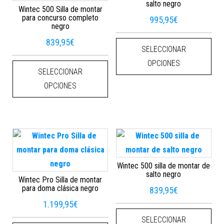
salto negro
Wintec 500 Silla de montar
para concurso completo
995,95
€
negro
Este
839,95
€
SELECCIONAR
Este producto tiene múltiples varian
OPCIONES
SELECCIONAR
OPCIONES
Wintec 500 silla de montar de
salto negro
Wintec Pro Silla de montar
para doma clásica negro
839,95
€
1.199,95
€
Este
SELECCIONAR
Este producto tiene múltiples varian