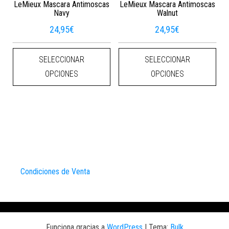
LeMieux Mascara Antimoscas
LeMieux Mascara Antimoscas
Navy
Walnut
24,95
€
24,95
€
Este producto tiene múltiples varian
Este
SELECCIONAR
SELECCIONAR
OPCIONES
OPCIONES
Condiciones de Venta
Funciona gracias a
WordPress
|
Tema:
Bulk