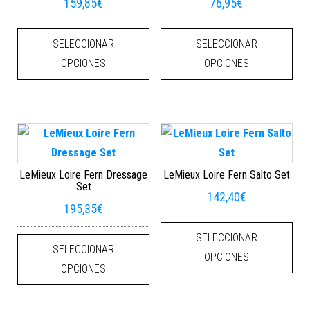
159,85
€
76,95
€
Este producto tiene múltiples varian
Este
SELECCIONAR
SELECCIONAR
OPCIONES
OPCIONES
LeMieux Loire Fern Dressage
LeMieux Loire Fern Salto Set
Set
142,40
€
195,35
€
Este
Este producto tiene múltiples varian
SELECCIONAR
SELECCIONAR
OPCIONES
OPCIONES