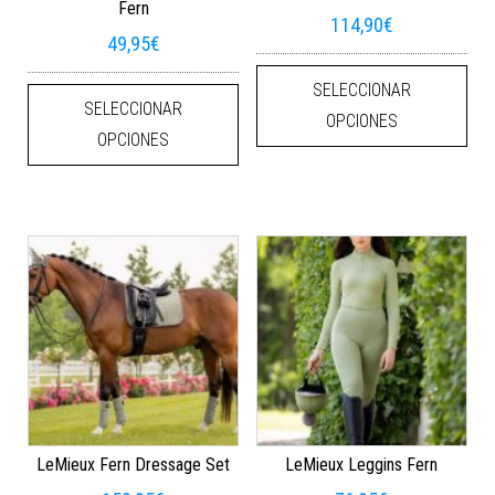
Fern
114,90
€
49,95
€
Este
Este producto tiene múltiples varian
SELECCIONAR
SELECCIONAR
OPCIONES
OPCIONES
LeMieux Fern Dressage Set
LeMieux Leggins Fern