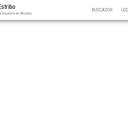
Estribo
BUSCADOR
LOC
 ecuestre en Alicante
 variantes. Las opciones se pueden elegir en la página de producto