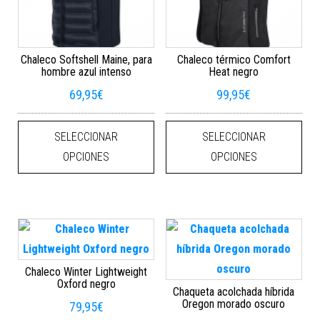
Chaleco Softshell Maine, para
Chaleco térmico Comfort
hombre azul intenso
Heat negro
69,95
€
99,95
€
Este producto tiene múltiples varian
Este
SELECCIONAR
SELECCIONAR
OPCIONES
OPCIONES
Chaleco Winter Lightweight
Oxford negro
Chaqueta acolchada híbrida
Oregon morado oscuro
79,95
€