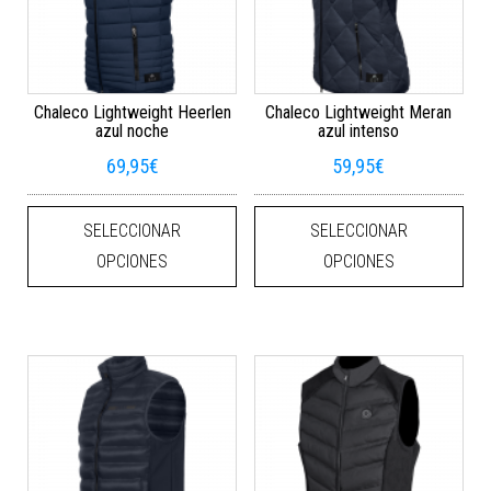
Chaleco Lightweight Heerlen
Chaleco Lightweight Meran
azul noche
azul intenso
69,95
€
59,95
€
Este producto tiene múltiples varian
Este
SELECCIONAR
SELECCIONAR
OPCIONES
OPCIONES