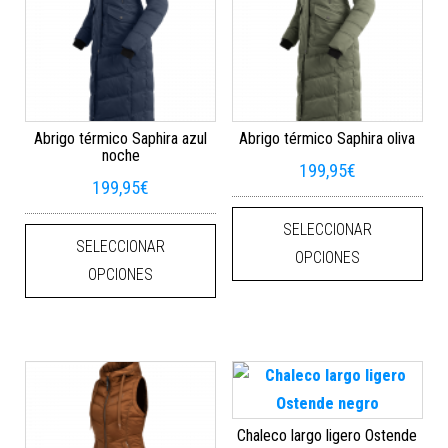
Abrigo térmico Saphira azul
Abrigo térmico Saphira oliva
noche
199,95
€
199,95
€
Este
Este producto tiene múltiples varian
SELECCIONAR
SELECCIONAR
OPCIONES
OPCIONES
Chaleco largo ligero Ostende