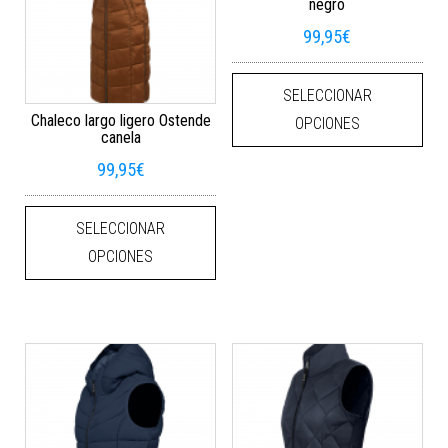
negro
99,95
€
Este
SELECCIONAR
Chaleco largo ligero Ostende
OPCIONES
canela
99,95
€
Este producto tiene múltiples varian
SELECCIONAR
OPCIONES