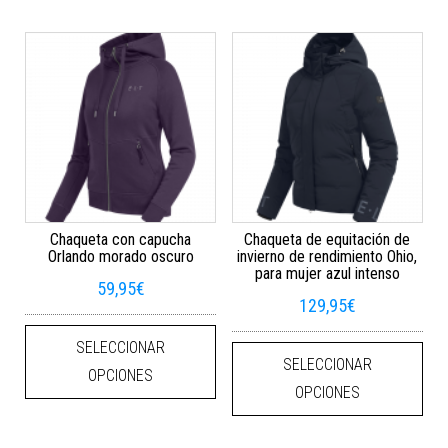
Chaqueta con capucha
Chaqueta de equitación de
Orlando morado oscuro
invierno de rendimiento Ohio,
para mujer azul intenso
59,95
€
129,95
€
Este producto tiene múltiples varian
Este
SELECCIONAR
SELECCIONAR
OPCIONES
OPCIONES