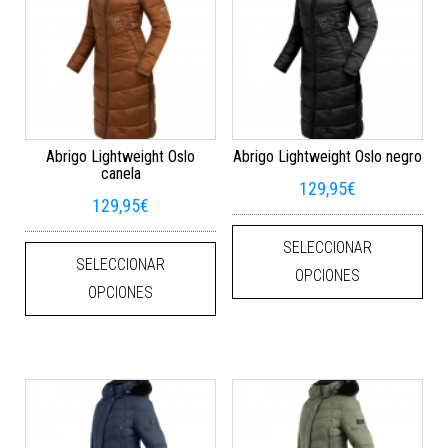
Abrigo Lightweight Oslo
Abrigo Lightweight Oslo negro
canela
129,95
€
129,95
€
Este
Este producto tiene múltiples varian
SELECCIONAR
SELECCIONAR
OPCIONES
OPCIONES