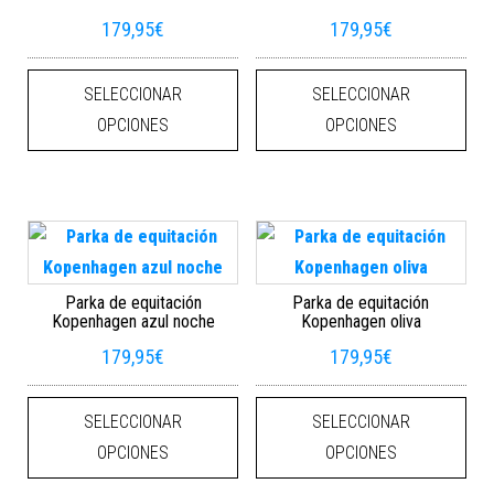
179,95
€
179,95
€
Este producto tiene múltiples varian
Este
SELECCIONAR
SELECCIONAR
OPCIONES
OPCIONES
Parka de equitación
Parka de equitación
Kopenhagen azul noche
Kopenhagen oliva
179,95
€
179,95
€
Este producto tiene múltiples varian
Este
SELECCIONAR
SELECCIONAR
OPCIONES
OPCIONES