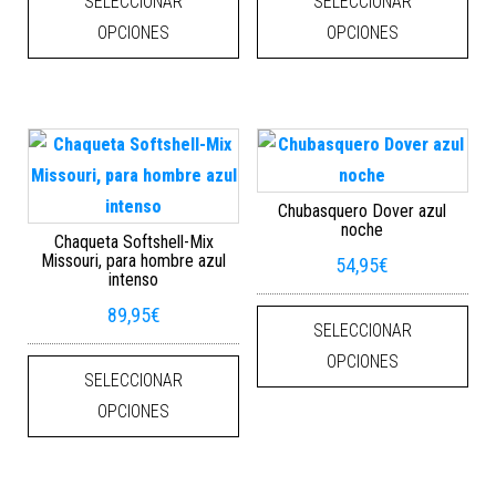
SELECCIONAR
SELECCIONAR
OPCIONES
OPCIONES
Chubasquero Dover azul
noche
Chaqueta Softshell-Mix
Missouri, para hombre azul
54,95
€
intenso
Este
89,95
€
SELECCIONAR
Este producto tiene múltiples varian
OPCIONES
SELECCIONAR
OPCIONES