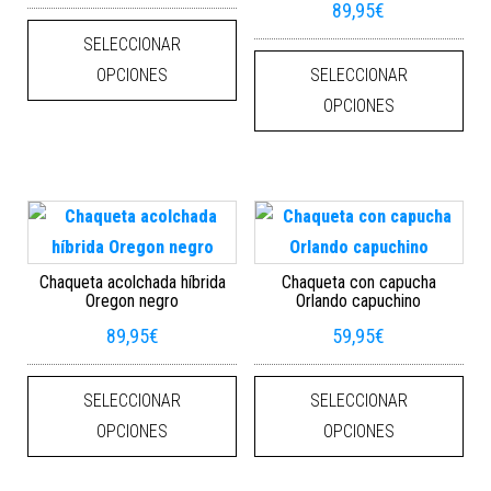
89,95
€
Este producto tiene múltiples varian
SELECCIONAR
Este
OPCIONES
SELECCIONAR
OPCIONES
Chaqueta acolchada híbrida
Chaqueta con capucha
Oregon negro
Orlando capuchino
89,95
€
59,95
€
Este producto tiene múltiples varian
Este
SELECCIONAR
SELECCIONAR
OPCIONES
OPCIONES