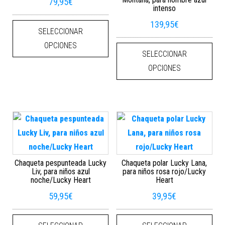
79,95
€
intenso
Este producto tiene múltiples varian
139,95
€
SELECCIONAR
Este
OPCIONES
SELECCIONAR
OPCIONES
Chaqueta pespunteada Lucky
Chaqueta polar Lucky Lana,
Liv, para niños azul
para niños rosa rojo/Lucky
noche/Lucky Heart
Heart
59,95
€
39,95
€
Este producto tiene múltiples varian
Este