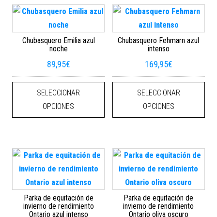
Chubasquero Emilia azul
Chubasquero Fehmarn azul
noche
intenso
89,95
€
169,95
€
Este producto tiene múltiples varian
Este
SELECCIONAR
SELECCIONAR
OPCIONES
OPCIONES
Parka de equitación de
Parka de equitación de
invierno de rendimiento
invierno de rendimiento
Ontario azul intenso
Ontario oliva oscuro