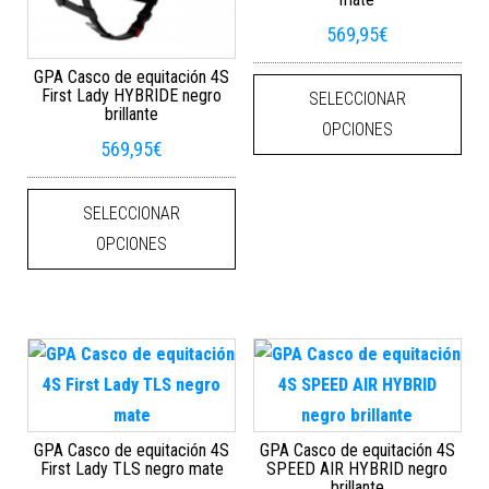
569,95
€
Este
GPA Casco de equitación 4S
First Lady HYBRIDE negro
SELECCIONAR
brillante
OPCIONES
569,95
€
Este producto tiene múltiples varian
SELECCIONAR
OPCIONES
GPA Casco de equitación 4S
GPA Casco de equitación 4S
First Lady TLS negro mate
SPEED AIR HYBRID negro
brillante