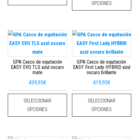
OPCIONES
GPA Casco de equitación
GPA Casco de equitación
EASY EVO TLS azul oscuro
EASY First Lady HYBRID azul
mate
oscuro brillante
439,95
€
419,95
€
Este producto tiene múltiples varian
Este
SELECCIONAR
SELECCIONAR
OPCIONES
OPCIONES