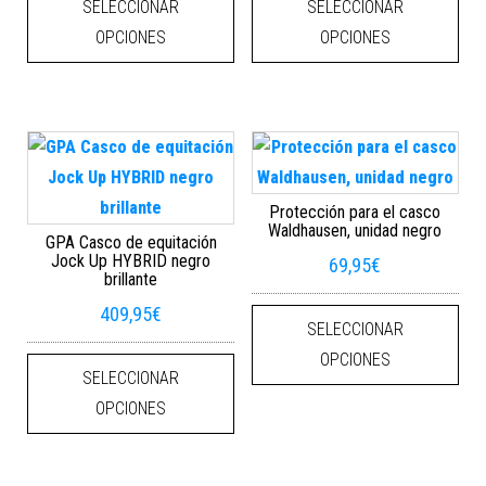
SELECCIONAR
SELECCIONAR
OPCIONES
OPCIONES
Protección para el casco
Waldhausen, unidad negro
GPA Casco de equitación
Jock Up HYBRID negro
69,95
€
brillante
Este
409,95
€
SELECCIONAR
Este producto tiene múltiples varian
OPCIONES
SELECCIONAR
OPCIONES