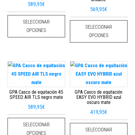
589,95
€
569,95
€
Este producto tiene múltiples varian
Este
SELECCIONAR
SELECCIONAR
OPCIONES
OPCIONES
GPA Casco de equitación 4S
GPA Casco de equitación
SPEED AIR TLS negro mate
EASY EVO HYBRID azul
oscuro mate
589,95
€
419,95
€
Este producto tiene múltiples varian
Este
SELECCIONAR
SELECCIONAR
OPCIONES