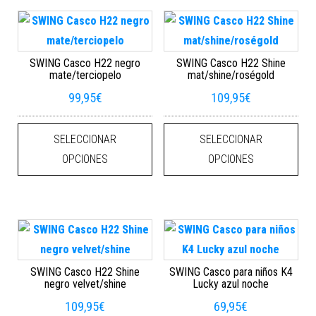
SWING Casco H22 negro
SWING Casco H22 Shine
mate/terciopelo
mat/shine/roségold
99,95
€
109,95
€
Este producto tiene múltiples varian
Este
SELECCIONAR
SELECCIONAR
OPCIONES
OPCIONES
SWING Casco H22 Shine
SWING Casco para niños K4
negro velvet/shine
Lucky azul noche
109,95
€
69,95
€