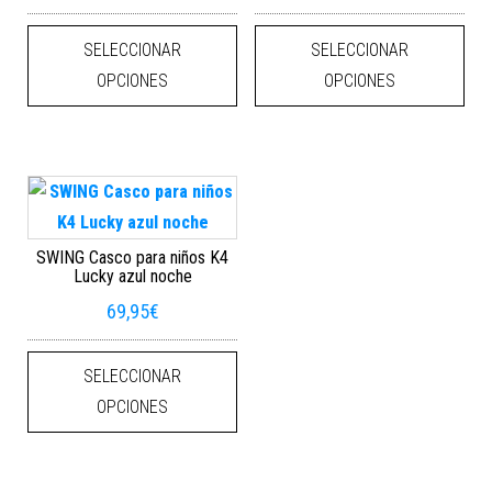
Este producto tiene múltiples varian
Este
SELECCIONAR
SELECCIONAR
OPCIONES
OPCIONES
SWING Casco para niños K4
Lucky azul noche
69,95
€
Este producto tiene múltiples varian
SELECCIONAR
OPCIONES