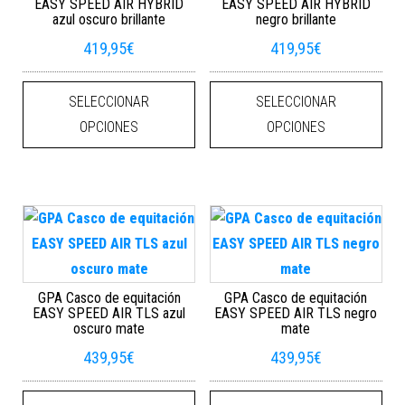
EASY SPEED AIR HYBRID
EASY SPEED AIR HYBRID
azul oscuro brillante
negro brillante
419,95
€
419,95
€
Este producto tiene múltiples varian
Este
SELECCIONAR
SELECCIONAR
OPCIONES
OPCIONES
GPA Casco de equitación
GPA Casco de equitación
EASY SPEED AIR TLS azul
EASY SPEED AIR TLS negro
oscuro mate
mate
439,95
€
439,95
€
Este producto tiene múltiples varian
Este