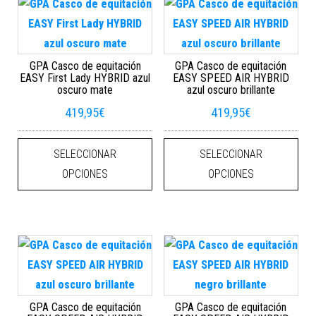
GPA Casco de equitación
GPA Casco de equitación
EASY First Lady HYBRID azul
EASY SPEED AIR HYBRID
oscuro mate
azul oscuro brillante
419,95
€
419,95
€
Este producto tiene múltiples varian
Este
SELECCIONAR
SELECCIONAR
OPCIONES
OPCIONES
GPA Casco de equitación
GPA Casco de equitación