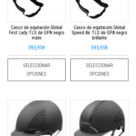
Casco de equitación Global
Casco de equitación Global
First Lady TLS de GPA negro
Speed Air TLS de GPA negro
mate
brillante
595,95
€
595,95
€
Este producto tiene múltiples varian
Este
SELECCIONAR
SELECCIONAR
OPCIONES
OPCIONES