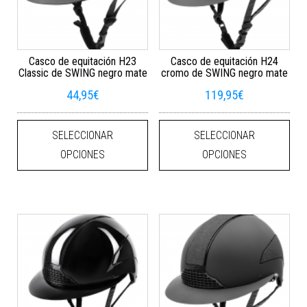
Casco de equitación H23
Casco de equitación H24
Classic de SWING negro mate
cromo de SWING negro mate
44,95
€
119,95
€
Este producto tiene múltiples varian
Este
SELECCIONAR
SELECCIONAR
OPCIONES
OPCIONES