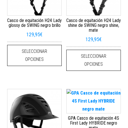
Casco de equitación H24 Lady
Casco de equitación H24 Lady
glossy de SWING negro brillo
shine de SWING negro shine,
mate
129,95
€
129,95
€
Este producto tiene múltiples varian
Este
SELECCIONAR
SELECCIONAR
OPCIONES
OPCIONES
GPA Casco de equitación 4S
First Lady HYBRIDE negro
mate