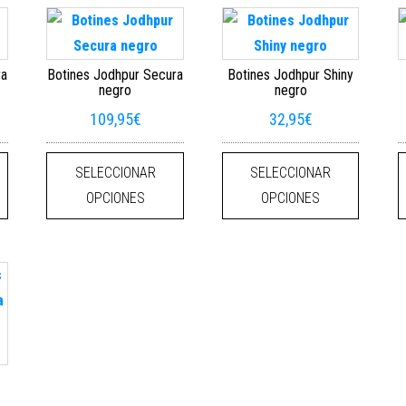
ra
Botines Jodhpur Secura
Botines Jodhpur Shiny
negro
negro
109,95
€
32,95
€
 variantes. Las opciones se pueden elegir en la página de producto
Este producto tiene múltiples variantes. Las opciones se pueden elegi
Este producto tiene múltiples variantes
Este pro
SELECCIONAR
SELECCIONAR
OPCIONES
OPCIONES