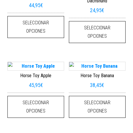
Dachshund
44,95
€
24,95
€
Este producto tiene múltiples varian
Este
SELECCIONAR
SELECCIONAR
OPCIONES
OPCIONES
Horse Toy Apple
Horse Toy Banana
45,95
€
38,45
€
Este producto tiene múltiples varian
Este
SELECCIONAR
SELECCIONAR
OPCIONES
OPCIONES