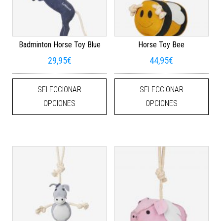
Badminton Horse Toy Blue
Horse Toy Bee
29,95
€
44,95
€
Este producto tiene múltiples varian
Este
SELECCIONAR
SELECCIONAR
OPCIONES
OPCIONES