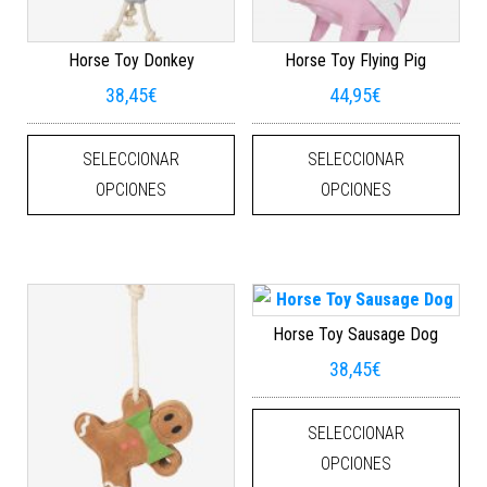
Horse Toy Donkey
Horse Toy Flying Pig
38,45
€
44,95
€
Este producto tiene múltiples varian
Este
SELECCIONAR
SELECCIONAR
OPCIONES
OPCIONES
Horse Toy Sausage Dog
38,45
€
Este
SELECCIONAR
OPCIONES