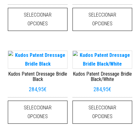
Este producto tiene múltiples varian
Este
SELECCIONAR
SELECCIONAR
OPCIONES
OPCIONES
Kudos Patent Dressage Bridle
Kudos Patent Dressage Bridle
Black
Black/White
284,95
€
284,95
€
Este producto tiene múltiples varian
Este
SELECCIONAR
SELECCIONAR
OPCIONES
OPCIONES