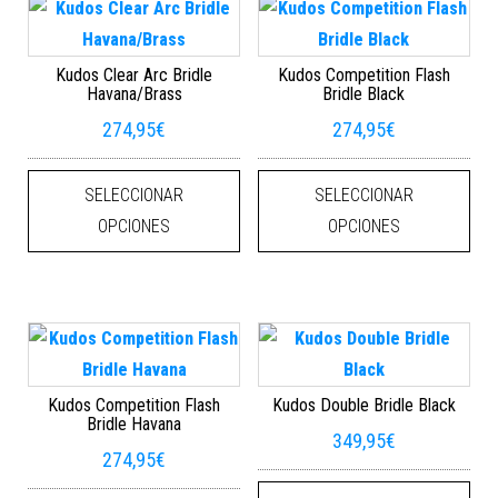
Kudos Clear Arc Bridle
Kudos Competition Flash
Havana/Brass
Bridle Black
274,95
€
274,95
€
Este producto tiene múltiples varian
Este
SELECCIONAR
SELECCIONAR
OPCIONES
OPCIONES
Kudos Competition Flash
Kudos Double Bridle Black
Bridle Havana
349,95
€
274,95
€
Este