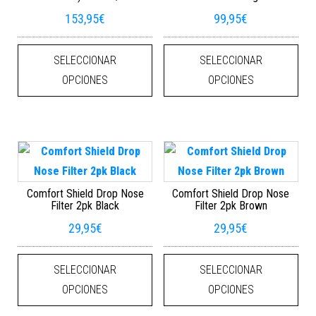
153,95
€
99,95
€
Este producto tiene múltiples varian
Este
SELECCIONAR
SELECCIONAR
OPCIONES
OPCIONES
Comfort Shield Drop Nose
Comfort Shield Drop Nose
Filter 2pk Black
Filter 2pk Brown
29,95
€
29,95
€
Este producto tiene múltiples varian
Este
SELECCIONAR
SELECCIONAR
OPCIONES
OPCIONES