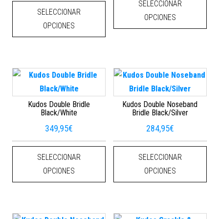
Este producto tiene múltiples varian
SELECCIONAR
SELECCIONAR
OPCIONES
OPCIONES
Kudos Double Bridle
Kudos Double Noseband
Black/White
Bridle Black/Silver
349,95
€
284,95
€
Este producto tiene múltiples varian
Este
SELECCIONAR
SELECCIONAR
OPCIONES
OPCIONES