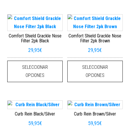
Comfort Shield Grackle Nose
Comfort Shield Grackle Nose
Filter 2pk Black
Filter 2pk Brown
29,95
€
29,95
€
Este producto tiene múltiples varian
Este
SELECCIONAR
SELECCIONAR
OPCIONES
OPCIONES
Curb Rein Black/Silver
Curb Rein Brown/Silver
59,95
€
59,95
€