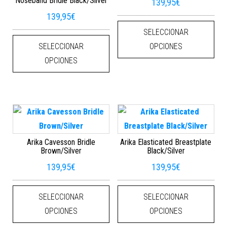
Noseband Bridle Black/Silver
139,95
€
139,95
€
Este
SELECCIONAR
Este producto tiene múltiples varian
SELECCIONAR
OPCIONES
OPCIONES
Arika Cavesson Bridle
Arika Elasticated Breastplate
Brown/Silver
Black/Silver
139,95
€
139,95
€
Este producto tiene múltiples varian
Este
SELECCIONAR
SELECCIONAR
OPCIONES
OPCIONES