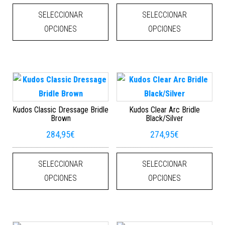
Este producto tiene múltiples varian
Este
SELECCIONAR
SELECCIONAR
OPCIONES
OPCIONES
Kudos Classic Dressage Bridle
Kudos Clear Arc Bridle
Brown
Black/Silver
284,95
€
274,95
€
Este producto tiene múltiples varian
Este
SELECCIONAR
SELECCIONAR
OPCIONES
OPCIONES