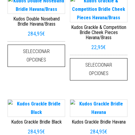
Kudos Double Noseband
Bridle Havana/Brass
Kudos Grackle & Competition
Bridle Cheek Pieces
284,95
€
Havana/Brass
Este producto tiene múltiples varian
22,95
€
SELECCIONAR
Este
OPCIONES
SELECCIONAR
OPCIONES
Kudos Grackle Bridle Black
Kudos Grackle Bridle Havana
284,95
€
284,95
€