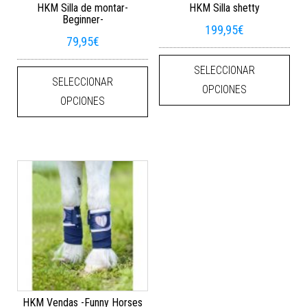
HKM Silla de montar-
HKM Silla shetty
Beginner-
199,95
€
79,95
€
Este
Este producto tiene múltiples varian
SELECCIONAR
SELECCIONAR
OPCIONES
OPCIONES
HKM Vendas -Funny Horses