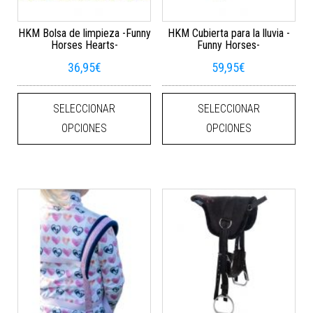
HKM Bolsa de limpieza -Funny
HKM Cubierta para la lluvia -
Horses Hearts-
Funny Horses-
36,95
€
59,95
€
Este producto tiene múltiples varian
Este
SELECCIONAR
SELECCIONAR
OPCIONES
OPCIONES