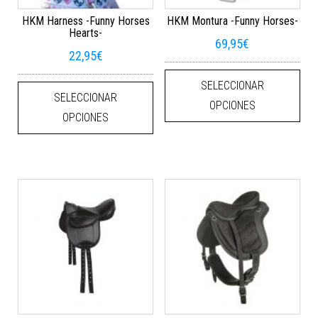
HKM Harness -Funny Horses
HKM Montura -Funny Horses-
Hearts-
69,95
€
22,95
€
Este
Este producto tiene múltiples varian
SELECCIONAR
SELECCIONAR
OPCIONES
OPCIONES