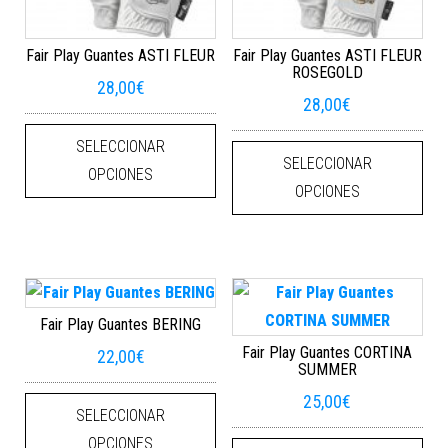
Fair Play Guantes ASTI FLEUR
Fair Play Guantes ASTI FLEUR
ROSEGOLD
28,00
€
28,00
€
Este producto tiene múltiples varian
Este
SELECCIONAR
SELECCIONAR
OPCIONES
OPCIONES
Fair Play Guantes BERING
Fair Play Guantes CORTINA
22,00
€
SUMMER
Este producto tiene múltiples varian
25,00
€
SELECCIONAR
Este
OPCIONES