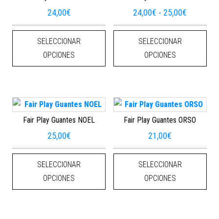
Rango de
24,00
€
24,00
€
-
25,00
€
Este producto tiene múltiples varian
Este
SELECCIONAR
SELECCIONAR
OPCIONES
OPCIONES
Fair Play Guantes NOEL
Fair Play Guantes ORSO
25,00
€
21,00
€
Este producto tiene múltiples varian
Este
SELECCIONAR
SELECCIONAR
OPCIONES
OPCIONES