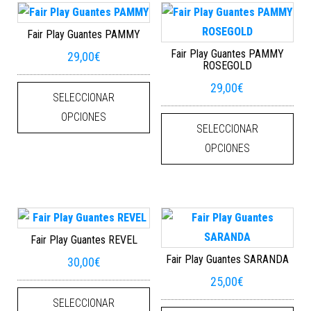
Fair Play Guantes PAMMY
Fair Play Guantes PAMMY
29,00
€
ROSEGOLD
Este producto tiene múltiples varian
29,00
€
SELECCIONAR
Este
OPCIONES
SELECCIONAR
OPCIONES
Fair Play Guantes REVEL
Fair Play Guantes SARANDA
30,00
€
25,00
€
Este producto tiene múltiples varian
SELECCIONAR
Este