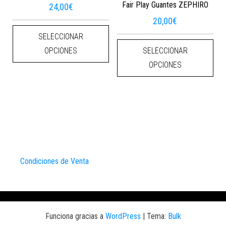
Fair Play Guantes ZEPHIRO
24,00
€
20,00
€
Este producto tiene múltiples varian
SELECCIONAR
Este
OPCIONES
SELECCIONAR
OPCIONES
Condiciones de Venta
Funciona gracias a
WordPress
|
Tema:
Bulk