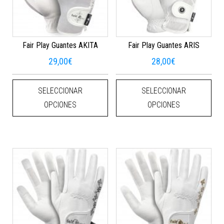
Fair Play Guantes AKITA
Fair Play Guantes ARIS
29,00
€
28,00
€
Este producto tiene múltiples varian
Este
SELECCIONAR
SELECCIONAR
OPCIONES
OPCIONES