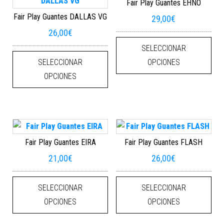
Fair Play Guantes EHNO
Fair Play Guantes DALLAS VG
29,00
€
26,00
€
Este
SELECCIONAR
Este producto tiene múltiples varian
SELECCIONAR
OPCIONES
OPCIONES
Fair Play Guantes EIRA
Fair Play Guantes FLASH
21,00
€
26,00
€
Este producto tiene múltiples varian
Este
SELECCIONAR
SELECCIONAR
OPCIONES
OPCIONES