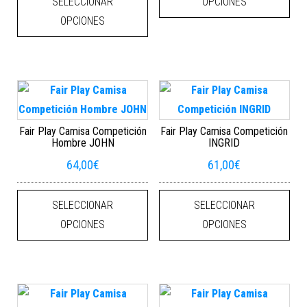
SELECCIONAR
OPCIONES
OPCIONES
Fair Play Camisa Competición
Fair Play Camisa Competición
Hombre JOHN
INGRID
64,00
€
61,00
€
Este producto tiene múltiples varian
Este
SELECCIONAR
SELECCIONAR
OPCIONES
OPCIONES