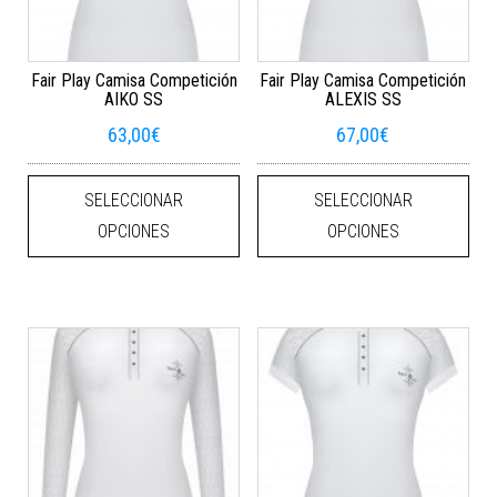
Fair Play Camisa Competición
Fair Play Camisa Competición
AIKO SS
ALEXIS SS
63,00
€
67,00
€
Este producto tiene múltiples varian
Este
SELECCIONAR
SELECCIONAR
OPCIONES
OPCIONES