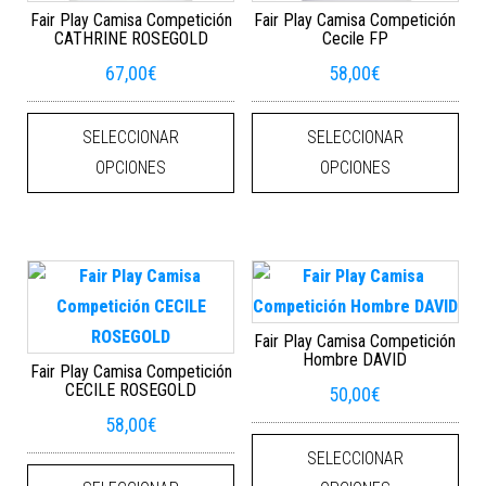
Fair Play Camisa Competición
Fair Play Camisa Competición
CATHRINE ROSEGOLD
Cecile FP
67,00
€
58,00
€
Este producto tiene múltiples varian
Este
SELECCIONAR
SELECCIONAR
OPCIONES
OPCIONES
Fair Play Camisa Competición
Hombre DAVID
Fair Play Camisa Competición
CECILE ROSEGOLD
50,00
€
58,00
€
Este
SELECCIONAR
Este producto tiene múltiples varian