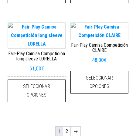
Fair-Play Camisa Competición
CLAIRE
Fair-Play Camisa Competición
long sleeve LORELLA
48,00
€
61,00
€
Este
SELECCIONAR
Este producto tiene múltiples varian
SELECCIONAR
OPCIONES
OPCIONES
1
2
→