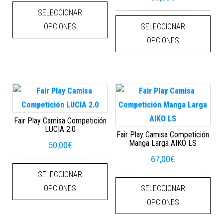
Este producto tiene múltiples varian
SELECCIONAR
Este
OPCIONES
SELECCIONAR
OPCIONES
Fair Play Camisa Competición
LUCIA 2.0
Fair Play Camisa Competición
Manga Larga AIKO LS
50,00
€
67,00
€
Este producto tiene múltiples varian
SELECCIONAR
Este
OPCIONES
SELECCIONAR
OPCIONES