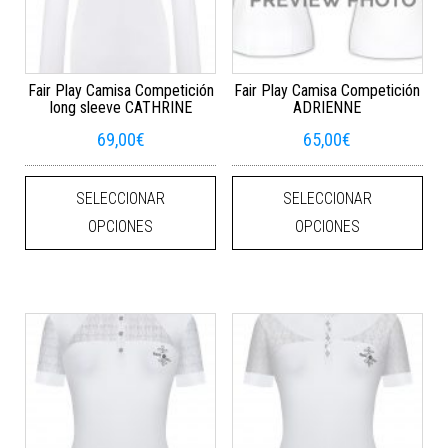
Fair Play Camisa Competición
Fair Play Camisa Competición
long sleeve CATHRINE
ADRIENNE
69,00
€
65,00
€
Este producto tiene múltiples varian
Este
SELECCIONAR
SELECCIONAR
OPCIONES
OPCIONES