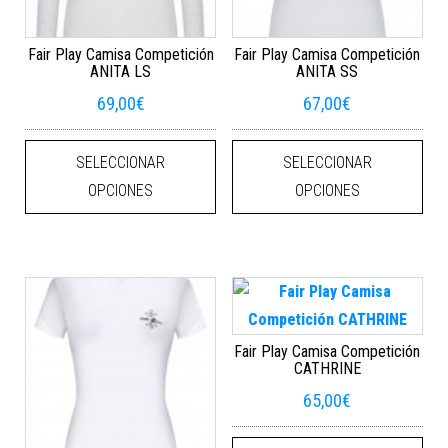
Fair Play Camisa Competición
Fair Play Camisa Competición
ANITA LS
ANITA SS
69,00
€
67,00
€
Este producto tiene múltiples varian
Este
SELECCIONAR
SELECCIONAR
OPCIONES
OPCIONES
Fair Play Camisa Competición
CATHRINE
65,00
€
Este