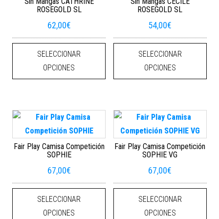
Sin Mangas CATHRINE
Sin Mangas CECILE
ROSEGOLD SL
ROSEGOLD SL
62,00
€
54,00
€
Este producto tiene múltiples varian
Este
SELECCIONAR
SELECCIONAR
OPCIONES
OPCIONES
Fair Play Camisa Competición
Fair Play Camisa Competición
SOPHIE
SOPHIE VG
67,00
€
67,00
€
Este producto tiene múltiples varian
Este
SELECCIONAR
SELECCIONAR
OPCIONES
OPCIONES