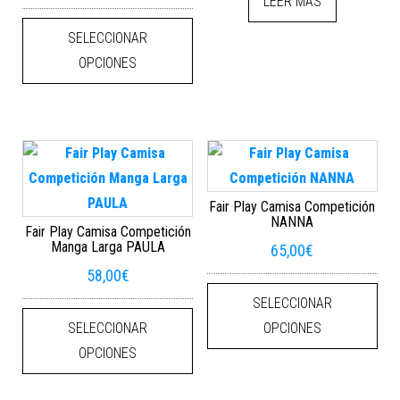
LEER MÁS
Este producto tiene múltiples varian
SELECCIONAR
OPCIONES
Fair Play Camisa Competición
NANNA
Fair Play Camisa Competición
Manga Larga PAULA
65,00
€
58,00
€
Este
SELECCIONAR
Este producto tiene múltiples varian
SELECCIONAR
OPCIONES
OPCIONES