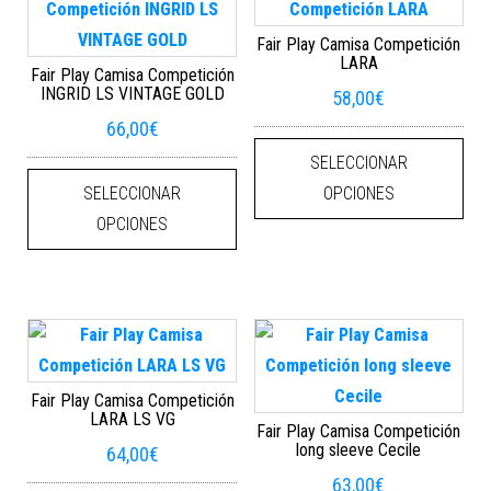
Fair Play Camisa Competición
LARA
Fair Play Camisa Competición
INGRID LS VINTAGE GOLD
58,00
€
66,00
€
Este
SELECCIONAR
Este producto tiene múltiples varian
SELECCIONAR
OPCIONES
OPCIONES
Fair Play Camisa Competición
LARA LS VG
Fair Play Camisa Competición
long sleeve Cecile
64,00
€
63,00
€